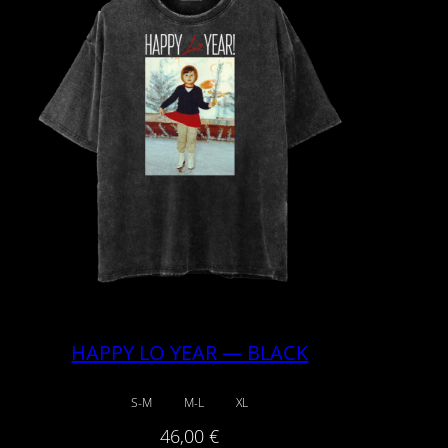
HAPPY LO YEAR — BLACK
S-M
M-L
XL
46,00
€