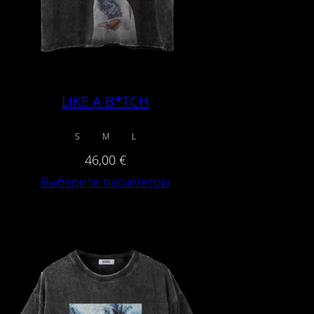
LIKE A B*TCH
S
M
L
46,00
€
Выберите параметры