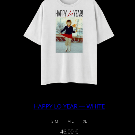
HAPPY LO YEAR — WHITE
S-M
M-L
XL
46,00
€