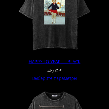
т
о
в
а
р
а
H
A
HAPPY LO YEAR — BLACK
P
46,00
€
P
Выберите параметры
Y
L
O
Y