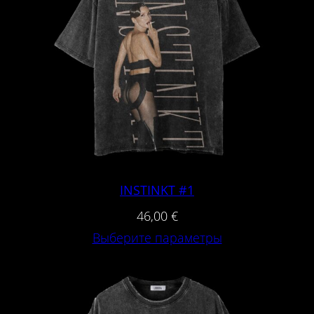
E
A
R
—
W
H
I
T
INSTINKT #1
E
46,00
€
Выберите параметры