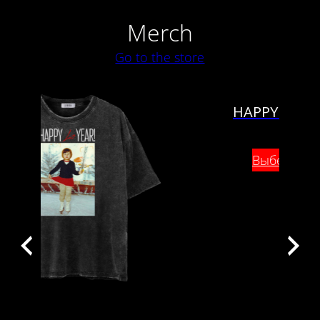
Merch
Go to the store
Этот
товар
имеет
несколько
вариаций.
Опции
можно
выбрать
на
странице
товара.